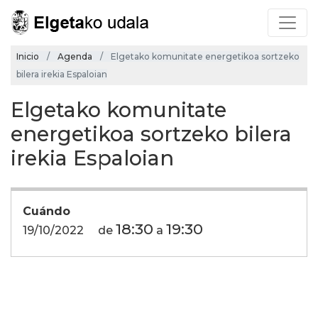
Inicio
Agenda
Elgetako komunitate energetikoa sortzeko
bilera irekia Espaloian
Elgetako komunitate
energetikoa sortzeko bilera
irekia Espaloian
Cuándo
18:30
19:30
19/10/2022
de
a