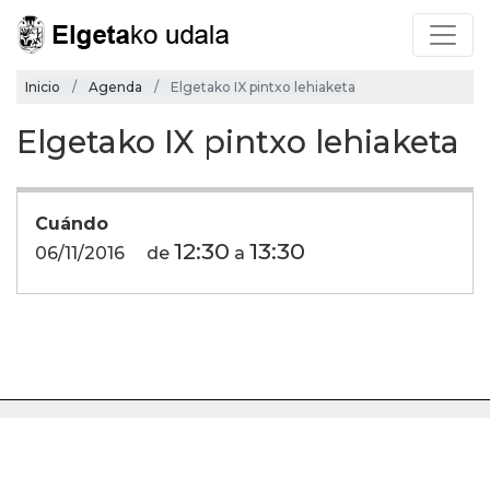
Inicio
Agenda
Elgetako IX pintxo lehiaketa
Elgetako IX pintxo lehiaketa
Cuándo
12:30
13:30
06/11/2016
de
a