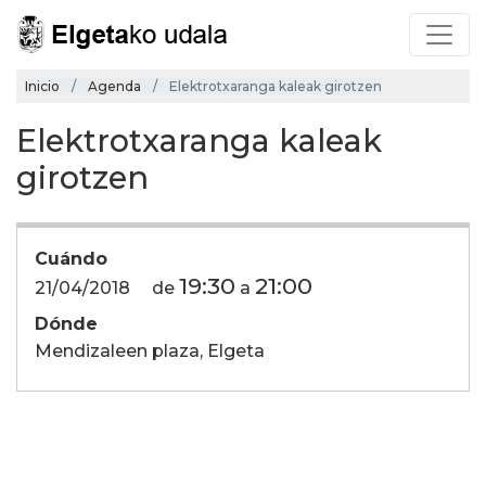
Inicio
Agenda
Elektrotxaranga kaleak girotzen
Elektrotxaranga kaleak
girotzen
Cuándo
19:30
21:00
21/04/2018
de
a
Dónde
Mendizaleen plaza, Elgeta