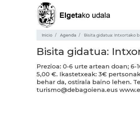
Inicio
Agenda
Bisita gidatua: Intxortako 
Bisita gidatua: Intx
Prezioa: 0-6 urte artean doan; 6-1
5,00 €. Ikastetxeak: 3€ pertsona
behar da, ostirala baino lehen. Te
turismo@debagoiena.eus www.e