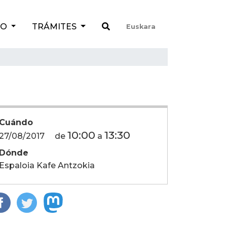
TO
TRÁMITES
Euskara
Cuándo
10:00
13:30
27/08/2017
de
a
Dónde
Espaloia Kafe Antzokia