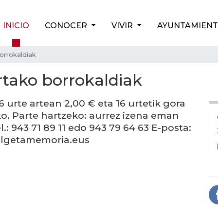
INICIO
CONOCER
VIVIR
AYUNTAMIEN
borrokaldiak
ortako borrokaldiak
6 urte artean 2,00 € eta 16 urtetik gora
ko. Parte hartzeko: aurrez izena eman
l.: 943 71 89 11 edo 943 79 64 63 E-posta:
lgetamemoria.eus