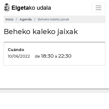
Inicio
Agenda
Beheko kaleko jaixak
Beheko kaleko jaixak
Cuándo
18:30
22:30
10/06/2022
de
a