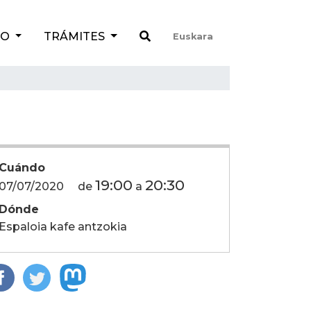
TO
TRÁMITES
Euskara
Cuándo
19:00
20:30
07/07/2020
de
a
Dónde
Espaloia kafe antzokia