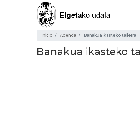
Inicio
Agenda
Banakua ikasteko tailerra
Banakua ikasteko ta