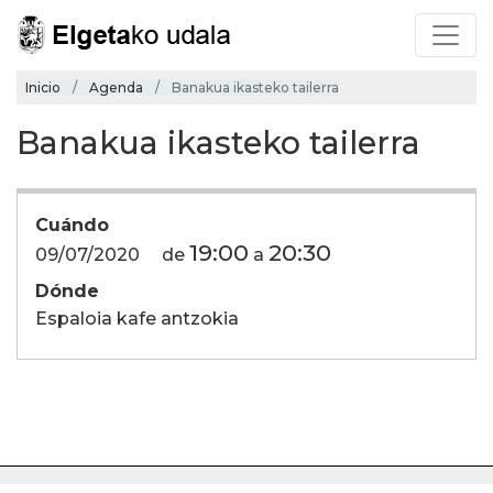
Inicio
Agenda
Banakua ikasteko tailerra
Banakua ikasteko tailerra
Cuándo
19:00
20:30
09/07/2020
de
a
Dónde
Espaloia kafe antzokia