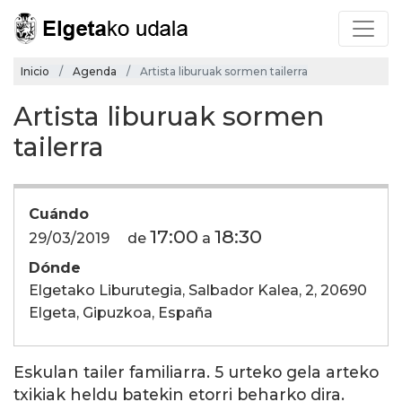
Inicio
Agenda
Artista liburuak sormen tailerra
Artista liburuak sormen
tailerra
Cuándo
17:00
18:30
29/03/2019
de
a
Dónde
Elgetako Liburutegia, Salbador Kalea, 2, 20690
Elgeta, Gipuzkoa, España
Eskulan tailer familiarra. 5 urteko gela arteko
txikiak heldu batekin etorri beharko dira.