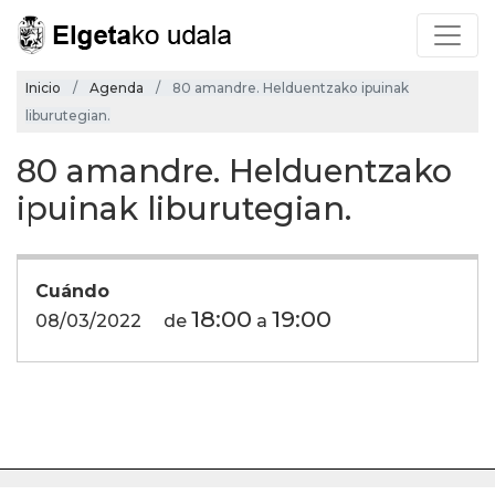
Inicio
Agenda
80 amandre. Helduentzako ipuinak
liburutegian.
80 amandre. Helduentzako
ipuinak liburutegian.
Cuándo
18:00
19:00
08/03/2022
de
a