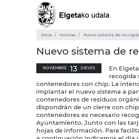
Inicio
noticias
Nuevo sistema de recogida
Nuevo sistema de re
13
En Elget
NOVIEMBRE
JUEVES
recogida 
contenedores con chip. La inten
implantar el nuevo sistema a part
contenedores de residuos orgánic
dispondrán de un cierre con chip.
contenedores es necesario recoger
Ayuntamiento. Junto con las tarj
hojas de información. Para facilit
a continuación indicamos el día y