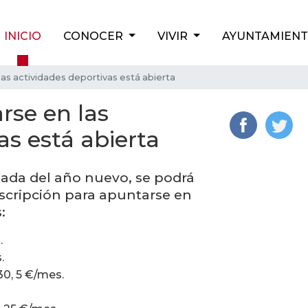
INICIO
CONOCER
VIVIR
AYUNTAMIEN
las actividades deportivas está abierta
rse en las
as está abierta
gada del año nuevo, se podrá
nscripción para apuntarse en
:
.
.
30, 5 €/mes.