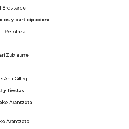
l Erostarbe.
ios y participación:
ban Retolaza
ari Zubiaurre.
: Ana Gillegi.
 y fiestas
neko Arantzeta.
ko Arantzeta.