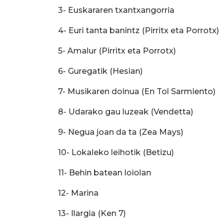
3- Euskararen txantxangorria
4- Euri tanta banintz (Pirritx eta Porrotx)
5- Amalur (Pirritx eta Porrotx)
6- Guregatik (Hesian)
7- Musikaren doinua (En Tol Sarmiento)
8- Udarako gau luzeak (Vendetta)
9- Negua joan da ta (Zea Mays)
10- Lokaleko leihotik (Betizu)
11- Behin batean loiolan
12- Marina
13- Ilargia (Ken 7)