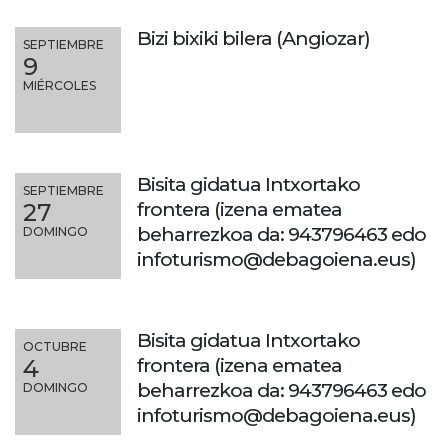
Bizi bixiki bilera (Angiozar)
SEPTIEMBRE
9
MIÉRCOLES
Bisita gidatua Intxortako
SEPTIEMBRE
frontera (izena ematea
27
beharrezkoa da: 943796463 edo
DOMINGO
infoturismo@debagoiena.eus)
Bisita gidatua Intxortako
OCTUBRE
frontera (izena ematea
4
beharrezkoa da: 943796463 edo
DOMINGO
infoturismo@debagoiena.eus)