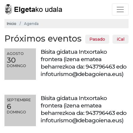
Inicio
Agenda
Próximos eventos
Pasado
iCal
Bisita gidatua Intxortako
AGOSTO
frontera (izena ematea
30
beharrezkoa da: 943796463 edo
DOMINGO
infoturismo@debagoiena.eus)
Bisita gidatua Intxortako
SEPTIEMBRE
frontera (izena ematea
6
beharrezkoa da: 943796463 edo
DOMINGO
infoturismo@debagoiena.eus)