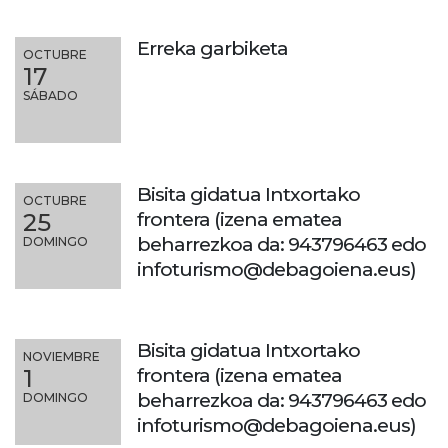
Erreka garbiketa
OCTUBRE
17
SÁBADO
Bisita gidatua Intxortako
OCTUBRE
frontera (izena ematea
25
beharrezkoa da: 943796463 edo
DOMINGO
infoturismo@debagoiena.eus)
Bisita gidatua Intxortako
NOVIEMBRE
frontera (izena ematea
1
beharrezkoa da: 943796463 edo
DOMINGO
infoturismo@debagoiena.eus)