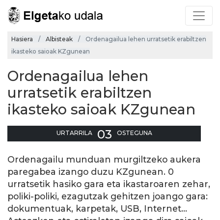
Hasiera
Albisteak
Ordenagailua lehen urratsetik erabiltzen
ikasteko saioak KZgunean
Ordenagailua lehen
urratsetik erabiltzen
ikasteko saioak KZgunean
03
URTARRILA
OSTEGUNA
Ordenagailu munduan murgiltzeko aukera
paregabea izango duzu KZgunean. 0
urratsetik hasiko gara eta ikastaroaren zehar,
poliki-poliki, ezagutzak gehitzen joango gara:
dokumentuak, karpetak, USB, Internet…