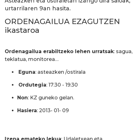
Asteazken eta ostiraletan izango dira saioak,
urtarrilaren 9an hasita.
ORDENAGAILUA EZAGUTZEN
ikastaroa
Ordenagailua erabiltzeko lehen urratsak
: sagua,
teklatua, monitorea…
Eguna
: asteazken /ostirala
Ordutegia
: 17:30 - 19:30
Non
: KZ guneko gelan.
Hasiera
: 2013- 01- 09
Izena emateko lekua
: Udaletxean eta