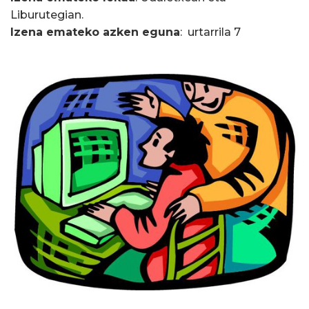
Liburutegian.
Izena emateko azken eguna
: urtarrila 7