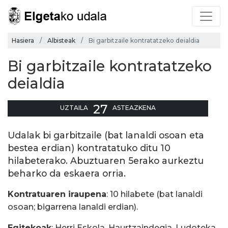
Hasiera
Albisteak
Bi garbitzaile kontratatzeko deialdia
Bi garbitzaile kontratatzeko
deialdia
27
UZTAILA
ASTEAZKENA
Udalak bi garbitzaile (bat lanaldi osoan eta
bestea erdian) kontratatuko ditu 10
hilabeterako. Abuztuaren 5erako aurkeztu
beharko da eskaera orria.
Kontratuaren iraupena
: 10 hilabete (bat lanaldi
osoan; bigarrena lanaldi erdian).
Egitekoak
: Herri Eskola, Haurtzaindegia, Ludoteka,