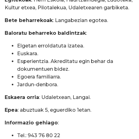
Kultur etxea, Pilotalekua, Udaletxearen garbiketa.
Bete beharrekoak
: Langabezian egotea.
Baloratu beharreko baldintzak
:
Elgetan erroldatuta izatea.
Euskara.
Esperientzia. Akreditatu egin behar da
dokumentuen bidez.
Egoera familiarra.
Jardun-denbora.
Eskaera orria
: Udaletxean, Langai.
Epea
: abuztuak 5, eguerdiko 1etan.
Informazio gehiago
:
Tel.: 943 76 80 22