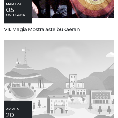
MAIATZA
05
OSTEGUNA
VII. Magia Mostra aste bukaeran
APIRILA
20