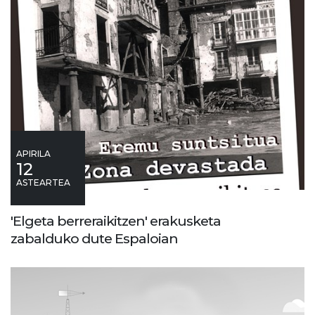
APIRILA
12
ASTEARTEA
'Elgeta berreraikitzen' erakusketa
zabalduko dute Espaloian