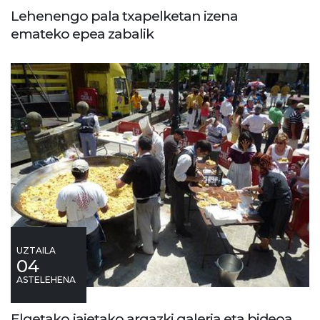
Lehenengo pala txapelketan izena
emateko epea zabalik
UZTAILA
04
ASTELEHENA
Elgetako jaietako argazki galeria eta bideoa