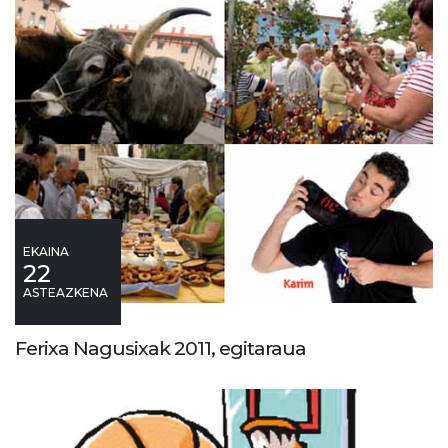
EKAINA
22
ASTEAZKENA
Ferixa Nagusixak 2011, egitaraua