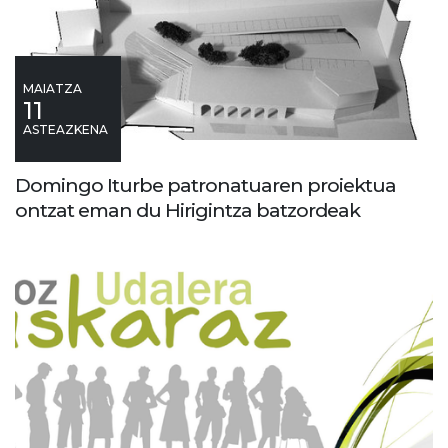
MAIATZA
11
ASTEAZKENA
Domingo Iturbe patronatuaren proiektua
ontzat eman du Hirigintza batzordeak