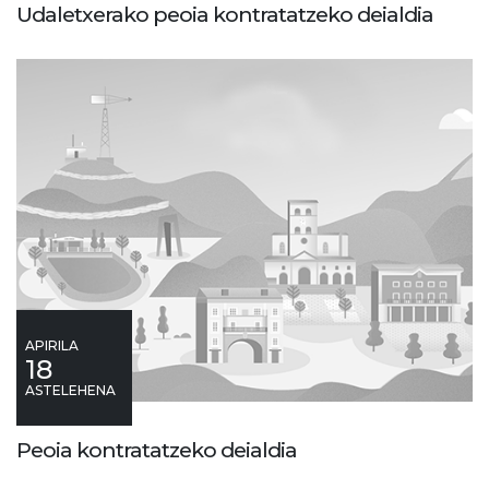
Udaletxerako peoia kontratatzeko deialdia
APIRILA
18
ASTELEHENA
Peoia kontratatzeko deialdia