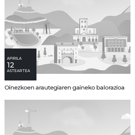
APIRILA
12
ASTEARTEA
Oinezkoen arautegiaren gaineko balorazioa