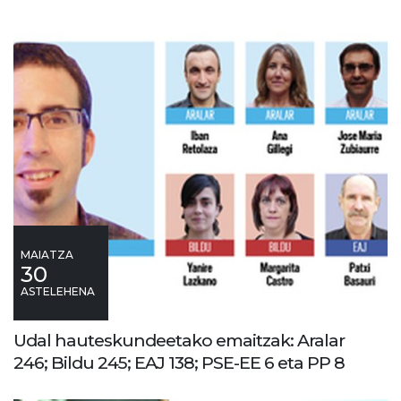
MAIATZA
30
ASTELEHENA
Udal hauteskundeetako emaitzak: Aralar
246; Bildu 245; EAJ 138; PSE-EE 6 eta PP 8