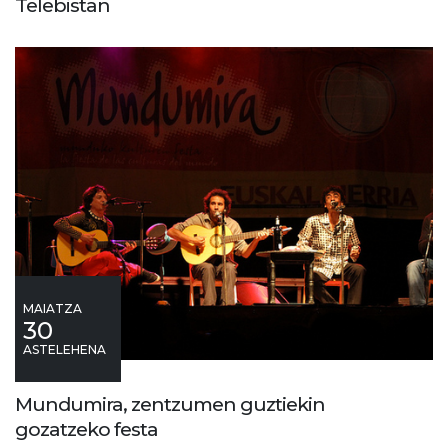
Telebistan
MAIATZA
30
ASTELEHENA
Mundumira, zentzumen guztiekin
gozatzeko festa