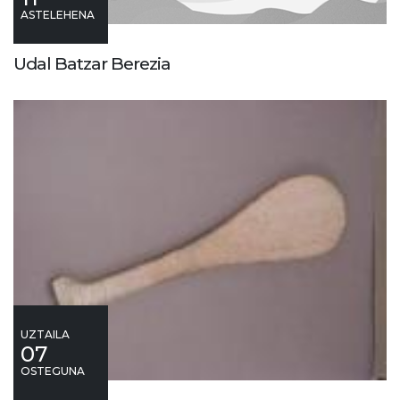
ASTELEHENA
Udal Batzar Berezia
UZTAILA
07
OSTEGUNA