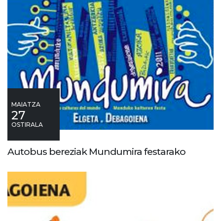
MAIATZA
27
OSTIRALA
Autobus bereziak Mundumira festarako