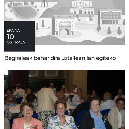
EKAINA
10
OSTIRALA
Begiraleak behar dira uztailean lan egiteko