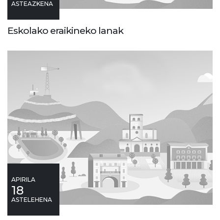
ASTEAZKENA
Eskolako eraikineko lanak
APIRILA
18
ASTELEHENA