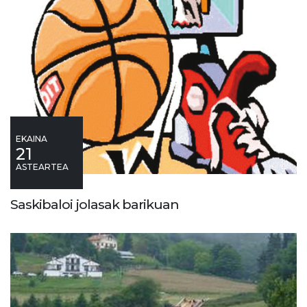
EKAINA
21
ASTEARTEA
Saskibaloi jolasak barikuan