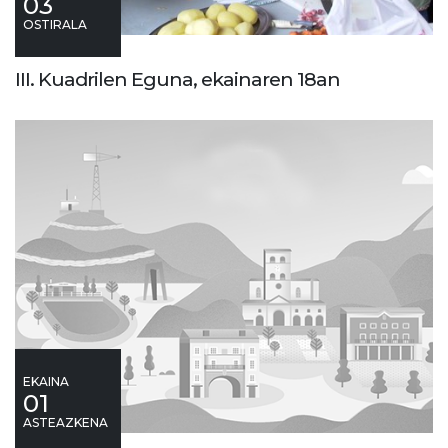
03
OSTIRALA
III. Kuadrilen Eguna, ekainaren 18an
EKAINA
01
ASTEAZKENA