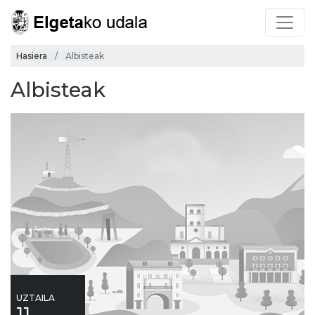
Hasiera
Albisteak
Albisteak
UZTAILA
11