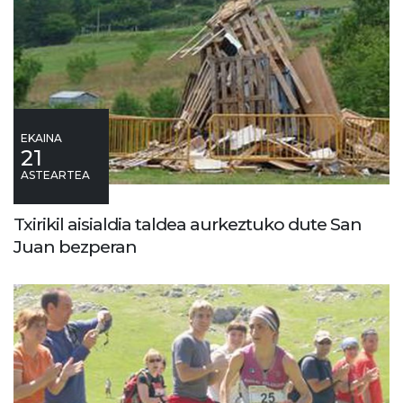
EKAINA
21
ASTEARTEA
Txirikil aisialdia taldea aurkeztuko dute San
Juan bezperan