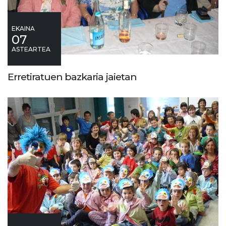
EKAINA
07
ASTEARTEA
Erretiratuen bazkaria jaietan