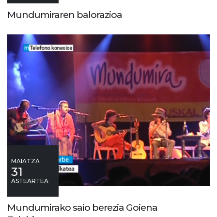
Mundumiraren balorazioa
MAIATZA
31
ASTEARTEA
Mundumirako saio berezia Goiena