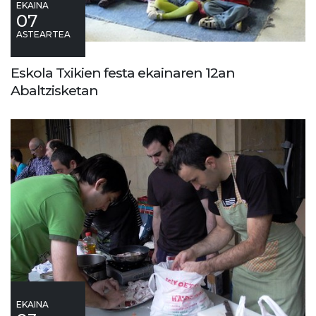
EKAINA
07
ASTEARTEA
Eskola Txikien festa ekainaren 12an
Abaltzisketan
EKAINA