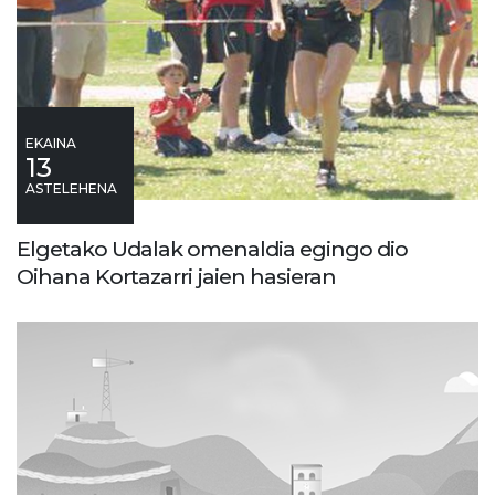
EKAINA
13
ASTELEHENA
Elgetako Udalak omenaldia egingo dio
Oihana Kortazarri jaien hasieran