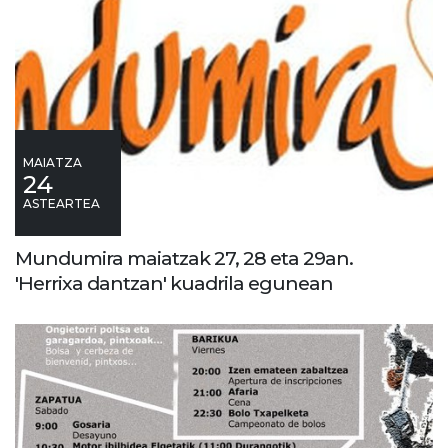
MAIATZA
24
ASTEARTEA
Mundumira maiatzak 27, 28 eta 29an.
'Herrixa dantzan' kuadrila egunean