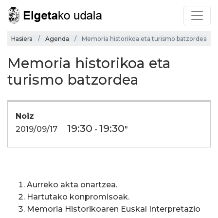
Hasiera
Agenda
Memoria historikoa eta turismo batzordea
Memoria historikoa eta
turismo batzordea
Noiz
19:30
19:30
2019/09/17
-
"
Aurreko akta onartzea.
Hartutako konpromisoak.
Memoria Historikoaren Euskal Interpretazio