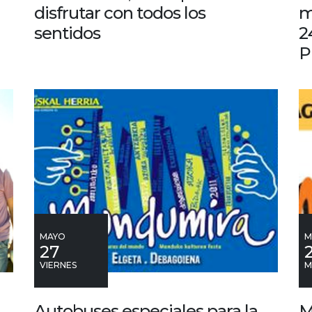
disfrutar con todos los
m
sentidos
2
P
MAYO
M
27
VIERNES
M
Autobuses especiales para la
M