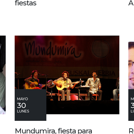
fiestas
A
MAYO
M
30
LUNES
L
Mundumira, fiesta para
R