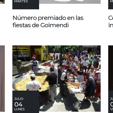
MARTES
M
Número premiado en las
C
fiestas de Goimendi
i
JULIO
J
04
LUNES
V