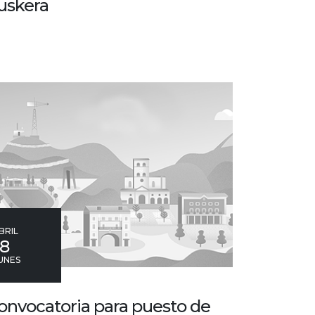
uskera
BRIL
18
UNES
onvocatoria para puesto de