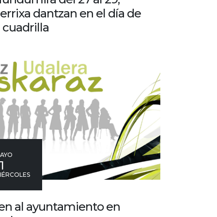
errixa dantzan en el día de
a cuadrilla
AYO
1
IÉRCOLES
en al ayuntamiento en