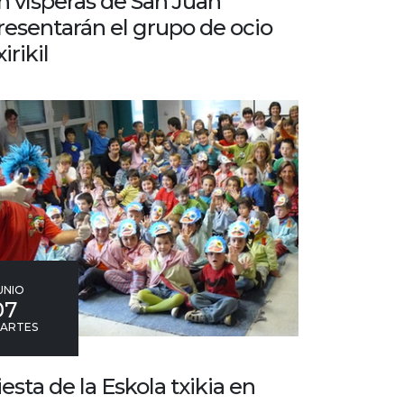
n vísperas de San Juan
resentarán el grupo de ocio
irikil
UNIO
07
ARTES
iesta de la Eskola txikia en