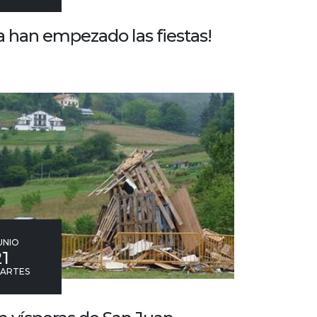
a han empezado las fiestas!
UNIO
21
ARTES