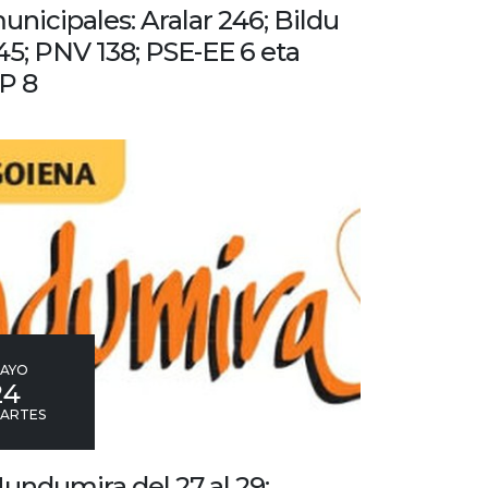
unicipales: Aralar 246; Bildu
45; PNV 138; PSE-EE 6 eta
P 8
AYO
24
ARTES
undumira del 27 al 29;