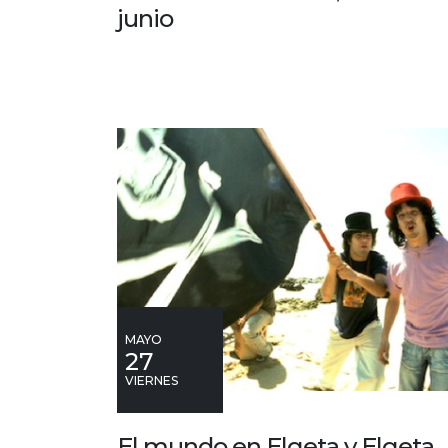
junio
MAYO
27
VIERNES
El mundo en Elgeta y Elgeta