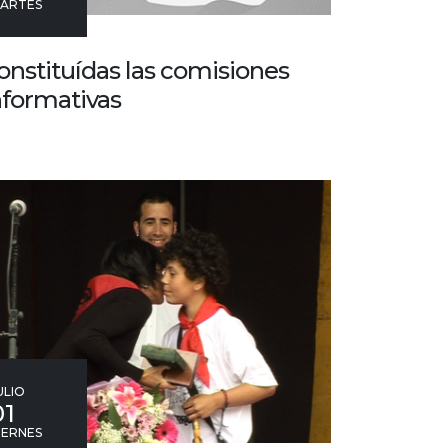
ARTES
onstituídas las comisiones
nformativas
ULIO
01
IERNES