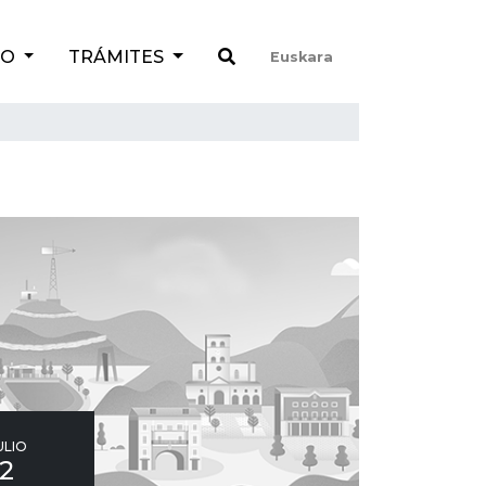
TO
TRÁMITES
Euskara
ULIO
12