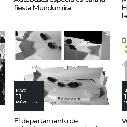
fiesta Mundumira
H
l
MAYO
M
11
1
MIÉRCOLES
M
El departamento de
V