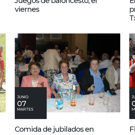
Juegos de baloncesto, el
E
viernes
p
Tx
JUNIO
J
07
MARTES
M
Comida de jubilados en
F