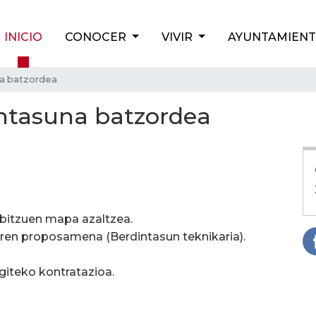
INICIO
CONOCER
VIVIR
AYUNTAMIEN
na batzordea
intasuna batzordea
bitzuen mapa azaltzea.
aren proposamena (Berdintasun teknikaria).
giteko kontratazioa.