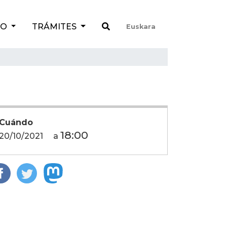
TO
TRÁMITES
Euskara
Cuándo
18:00
20/10/2021
a