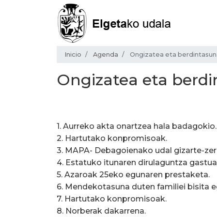
Inicio
Agenda
Ongizatea eta berdintasu
Ongizatea eta berd
1. Aurreko akta onartzea hala badagokio.
2. Hartutako konpromisoak.
3. MAPA- Debagoienako udal gizarte-zer
4. Estatuko itunaren dirulaguntza gastu
5. Azaroak 25eko egunaren prestaketa.
6. Mendekotasuna duten familiei bisita e
7. Hartutako konpromisoak.
8. Norberak dakarrena.