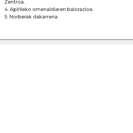
Zentroa.
4. Apirileko omenaldiaren balorazioa.
5. Norberak dakarrena.