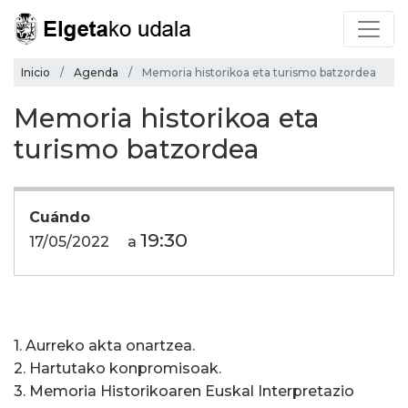
Inicio
Agenda
Memoria historikoa eta turismo batzordea
Memoria historikoa eta
turismo batzordea
Cuándo
19:30
17/05/2022
a
1. Aurreko akta onartzea.
2. Hartutako konpromisoak.
3. Memoria Historikoaren Euskal Interpretazio