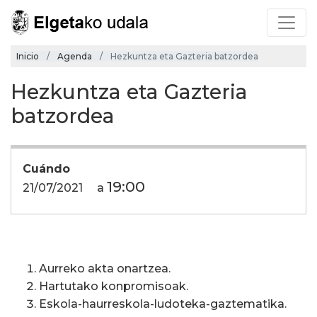
Inicio
Agenda
Hezkuntza eta Gazteria batzordea
Hezkuntza eta Gazteria
batzordea
Cuándo
19:00
21/07/2021
a
Aurreko akta onartzea.
Hartutako konpromisoak.
Eskola-haurreskola-ludoteka-gaztematika.