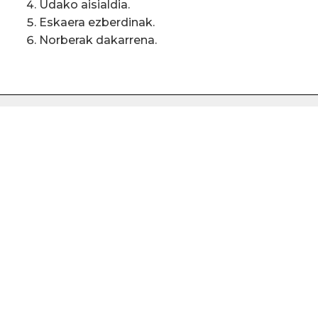
Udako aisialdia.
Eskaera ezberdinak.
Norberak dakarrena.