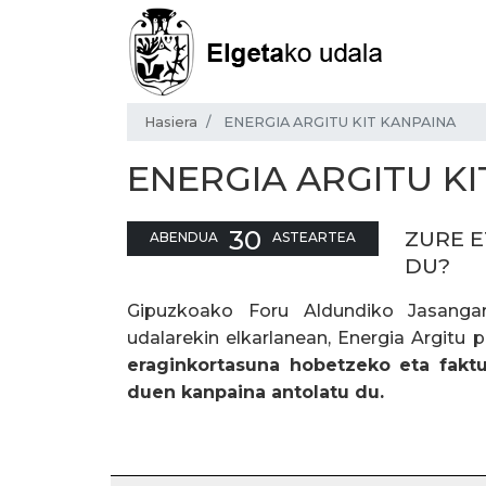
Hasiera
ENERGIA ARGITU KIT KANPAINA
ENERGIA ARGITU KI
30
ZURE E
ABENDUA
ASTEARTEA
DU?
Gipuzkoako Foru Aldundiko
Jasanga
udalarekin elkarlanean, Energia Argitu 
eraginkortasuna hobetzeko eta faktu
duen kanpaina antolatu du.