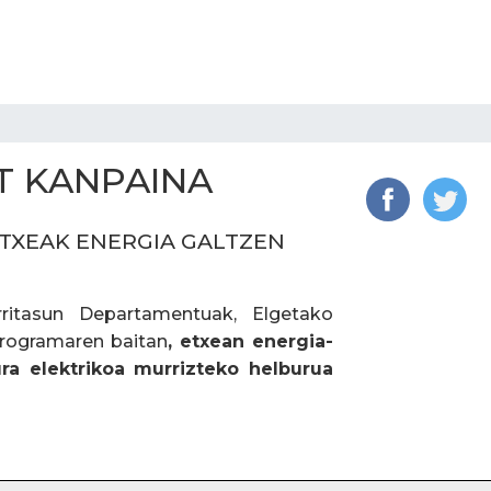
T KANPAINA
TXEAK ENERGIA GALTZEN
rritasun Departamentuak
, Elgetako
programaren baitan
, etxean energia-
ra elektrikoa murrizteko helburua